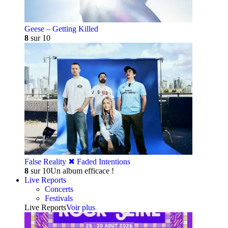
Geese – Getting Killed
8
sur 10
False Reality ✖︎ Faded Intentions
8
sur 10
Un album efficace !
Live Reports
Concerts
Festivals
Live Reports
Voir plus