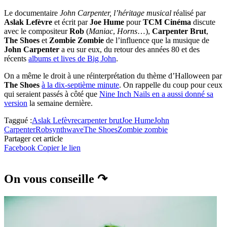
Le documentaire
John Carpenter, l’héritage musical
réalisé par
Aslak Lefèvre
et écrit par
Joe Hume
pour
TCM Cinéma
discute
avec le compositeur
Rob
(
Maniac
,
Horns
…),
Carpenter Brut
,
The Shoes
et
Zombie Zombie
de l’influence que la musique de
John Carpenter
a eu sur eux, du retour des années 80 et des
récents
albums et lives de Big John
.
On a même le droit à une réinterprétation du thème d’Halloween par
The Shoes
à la dix-septième minute
. On rappelle du coup pour ceux
qui seraient passés à côté que
Nine Inch Nails en a aussi donné sa
version
la semaine dernière.
Taggué :
Aslak Lefèvre
carpenter brut
Joe Hume
John
Carpenter
Rob
synthwave
The Shoes
Zombie zombie
Partager cet article
Facebook
Copier le lien
On vous conseille ↷