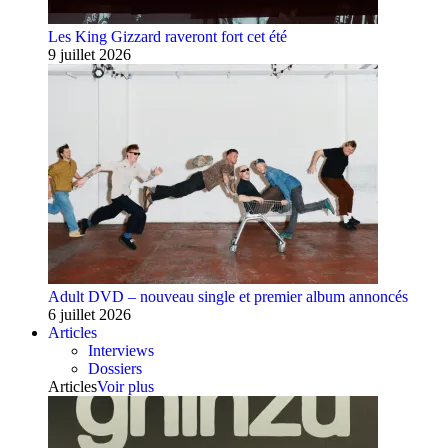
Les King Gizzard raveront fort cet été
9 juillet 2026
Adult DVD – nouveau single et premier album annoncés
6 juillet 2026
Articles
Interviews
Dossiers
Articles
Voir plus