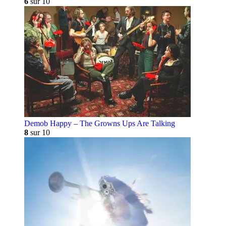
6
sur 10
Demob Happy – The Growns Ups Are Talking
8
sur 10