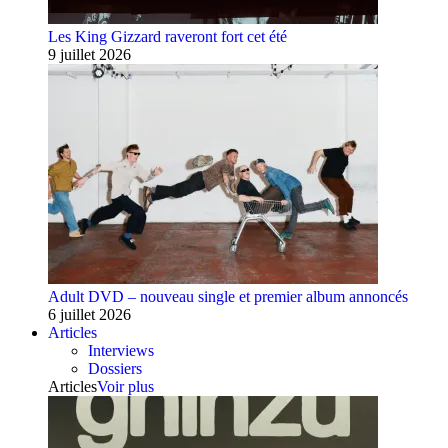
Les King Gizzard raveront fort cet été
9 juillet 2026
Adult DVD – nouveau single et premier album annoncés
6 juillet 2026
Articles
Interviews
Dossiers
Articles
Voir plus