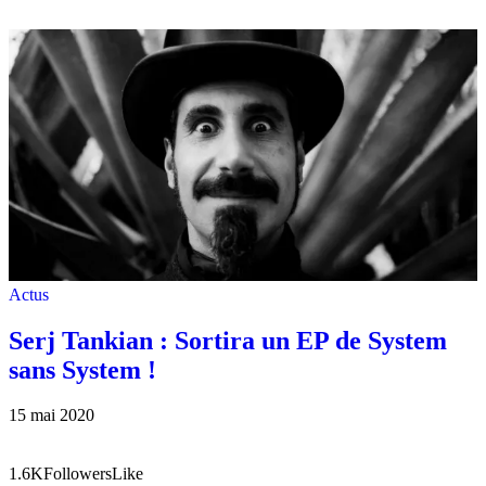
Actus
Serj Tankian : Sortira un EP de System
sans System !
15 mai 2020
1.6K
Followers
Like