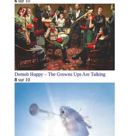
6
sur 10
Demob Happy – The Growns Ups Are Talking
8
sur 10