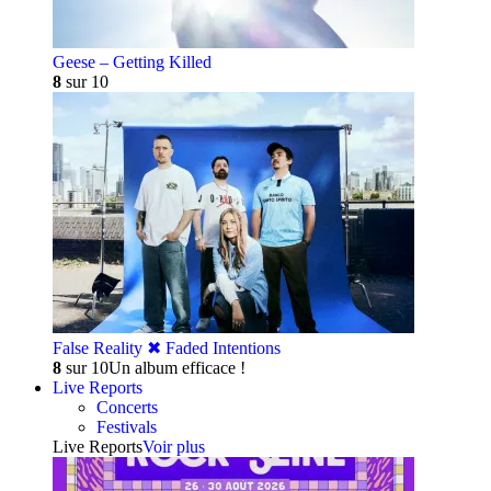
Geese – Getting Killed
8
sur 10
False Reality ✖︎ Faded Intentions
8
sur 10
Un album efficace !
Live Reports
Concerts
Festivals
Live Reports
Voir plus