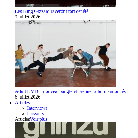
Les King Gizzard raveront fort cet été
9 juillet 2026
Adult DVD – nouveau single et premier album annoncés
6 juillet 2026
Articles
Interviews
Dossiers
Articles
Voir plus