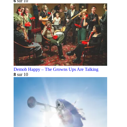
6
sur 10
Demob Happy – The Growns Ups Are Talking
8
sur 10