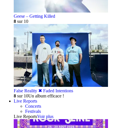
Geese – Getting Killed
8
sur 10
False Reality ✖︎ Faded Intentions
8
sur 10
Un album efficace !
Live Reports
Concerts
Festivals
Live Reports
Voir plus