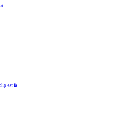
rt
ip est là