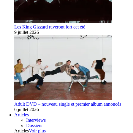
Les King Gizzard raveront fort cet été
9 juillet 2026
Adult DVD – nouveau single et premier album annoncés
6 juillet 2026
Articles
Interviews
Dossiers
Articles
Voir plus