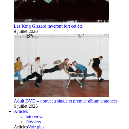
Les King Gizzard raveront fort cet été
9 juillet 2026
Adult DVD – nouveau single et premier album annoncés
6 juillet 2026
Articles
Interviews
Dossiers
Articles
Voir plus