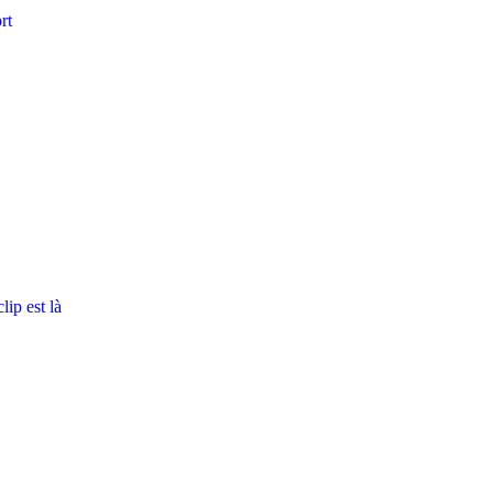
rt
ip est là