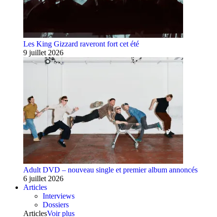
Les King Gizzard raveront fort cet été
9 juillet 2026
Adult DVD – nouveau single et premier album annoncés
6 juillet 2026
Articles
Interviews
Dossiers
Articles
Voir plus