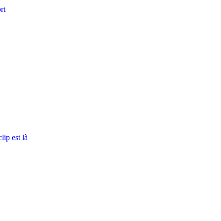
rt
ip est là