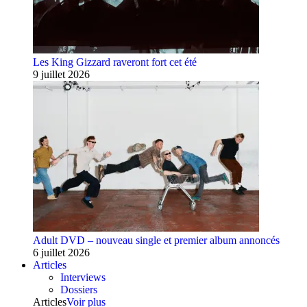
Les King Gizzard raveront fort cet été
9 juillet 2026
Adult DVD – nouveau single et premier album annoncés
6 juillet 2026
Articles
Interviews
Dossiers
Articles
Voir plus