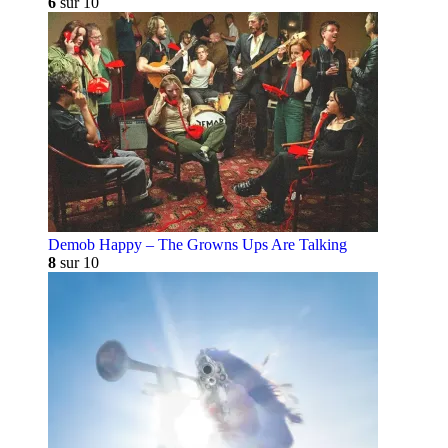
6
sur 10
Demob Happy – The Growns Ups Are Talking
8
sur 10