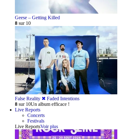
Geese – Getting Killed
8
sur 10
False Reality ✖︎ Faded Intentions
8
sur 10
Un album efficace !
Live Reports
Concerts
Festivals
Live Reports
Voir plus