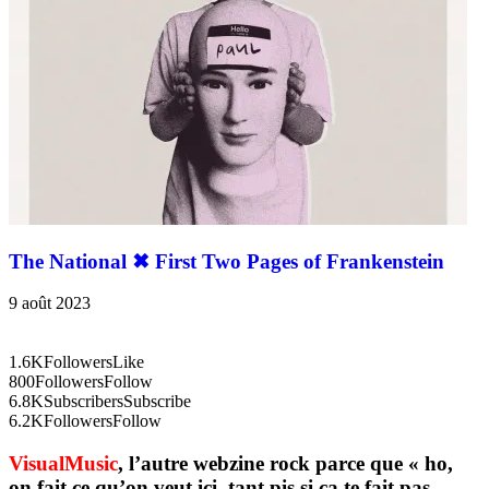
The National ✖︎ First Two Pages of Frankenstein
9 août 2023
1.6K
Followers
Like
800
Followers
Follow
6.8K
Subscribers
Subscribe
6.2K
Followers
Follow
VisualMusic
, l’autre webzine rock parce que « ho,
on fait ce qu’on veut ici, tant pis si ça te fait pas