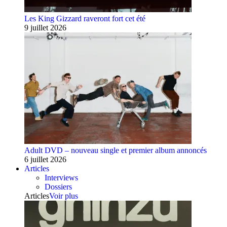
Les King Gizzard raveront fort cet été
9 juillet 2026
Adult DVD – nouveau single et premier album annoncés
6 juillet 2026
Articles
Interviews
Dossiers
Articles
Voir plus