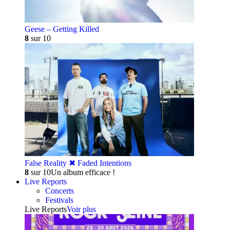
Geese – Getting Killed
8
sur 10
False Reality ✖︎ Faded Intentions
8
sur 10
Un album efficace !
Live Reports
Concerts
Festivals
Live Reports
Voir plus