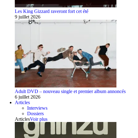
Les King Gizzard raveront fort cet été
9 juillet 2026
Adult DVD – nouveau single et premier album annoncés
6 juillet 2026
Articles
Interviews
Dossiers
Articles
Voir plus