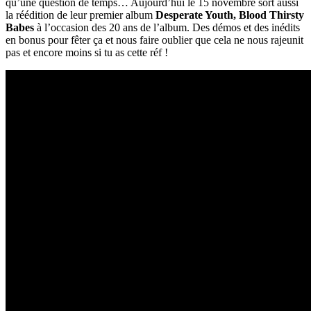
qu’une question de temps… Aujourd’hui le 15 novembre sort aussi
la réédition de leur premier album
Desperate Youth, Blood Thirsty
Babes
à l’occasion des 20 ans de l’album. Des démos et des inédits
en bonus pour fêter ça et nous faire oublier que cela ne nous rajeunit
pas et encore moins si tu as cette réf !