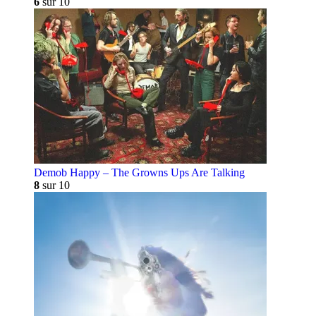
6
sur 10
Demob Happy – The Growns Ups Are Talking
8
sur 10