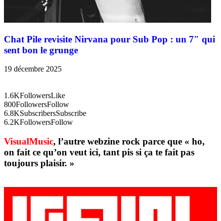
Chat Pile revisite Nirvana pour Sub Pop : un 7″ qui
sent bon le grunge
19 décembre 2025
1.6K
Followers
Like
800
Followers
Follow
6.8K
Subscribers
Subscribe
6.2K
Followers
Follow
VisualMusic
, l’autre webzine rock parce que « ho,
on fait ce qu’on veut ici, tant pis si ça te fait pas
toujours plaisir. »