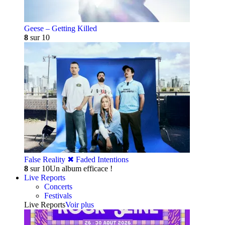
Geese – Getting Killed
8
sur 10
False Reality ✖︎ Faded Intentions
8
sur 10
Un album efficace !
Live Reports
Concerts
Festivals
Live Reports
Voir plus