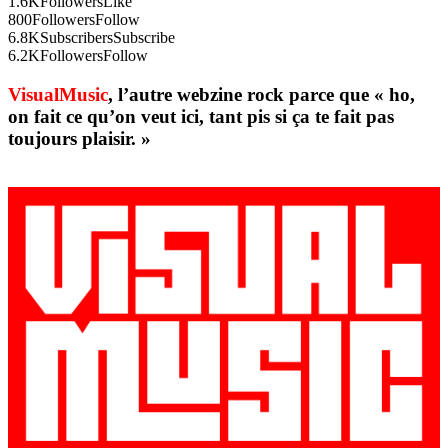
1.6K
Followers
Like
800
Followers
Follow
6.8K
Subscribers
Subscribe
6.2K
Followers
Follow
VisualMusic
, l’autre webzine rock parce que « ho,
on fait ce qu’on veut ici, tant pis si ça te fait pas
toujours plaisir. »