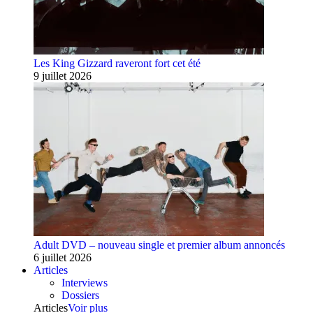
Les King Gizzard raveront fort cet été
9 juillet 2026
Adult DVD – nouveau single et premier album annoncés
6 juillet 2026
Articles
Interviews
Dossiers
Articles
Voir plus