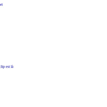
rt
ip est là