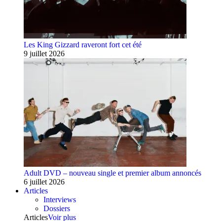
Les King Gizzard raveront fort cet été
9 juillet 2026
Adult DVD – nouveau single et premier album annoncés
6 juillet 2026
Articles
Interviews
Dossiers
Articles
Voir plus