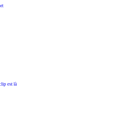
rt
ip est là