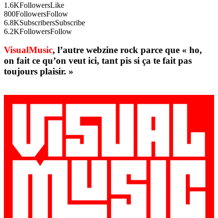
1.6K
Followers
Like
800
Followers
Follow
6.8K
Subscribers
Subscribe
6.2K
Followers
Follow
VisualMusic
, l’autre webzine rock parce que « ho,
on fait ce qu’on veut ici, tant pis si ça te fait pas
toujours plaisir. »