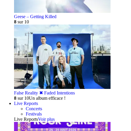
Geese – Getting Killed
8
sur 10
False Reality ✖︎ Faded Intentions
8
sur 10
Un album efficace !
Live Reports
Concerts
Festivals
Live Reports
Voir plus