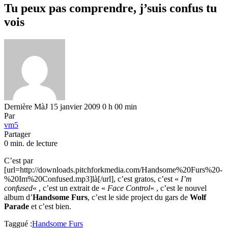
Tu peux pas comprendre, j’suis confus tu
vois
Dernière MàJ 15 janvier 2009 0 h 00 min
Par
vm5
Partager
0 min. de lecture
C’est par
[url=http://downloads.pitchforkmedia.com/Handsome%20Furs%20-
%20Im%20Confused.mp3]là[/url], c’est gratos, c’est «
I’m
confused
« , c’est un extrait de «
Face Control
« , c’est le nouvel
album d’
Handsome Furs
, c’est le side project du gars de
Wolf
Parade
et c’est bien.
Taggué :
Handsome Furs