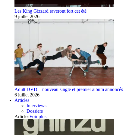
Les King Gizzard raveront fort cet été
9 juillet 2026
Adult DVD – nouveau single et premier album annoncés
6 juillet 2026
Articles
Interviews
Dossiers
Articles
Voir plus