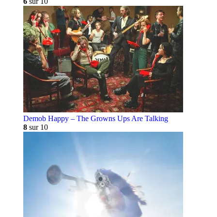
6
sur 10
Demob Happy – The Growns Ups Are Talking
8
sur 10