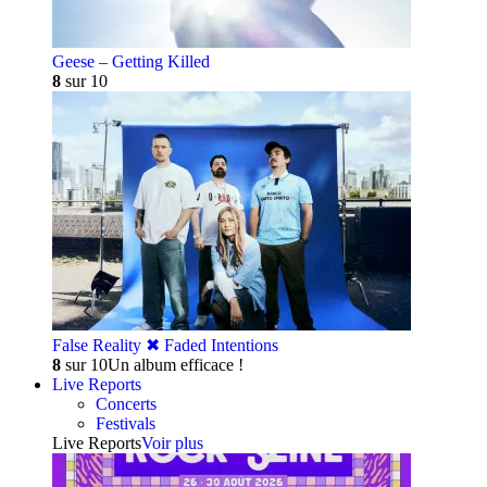
Geese – Getting Killed
8
sur 10
False Reality ✖︎ Faded Intentions
8
sur 10
Un album efficace !
Live Reports
Concerts
Festivals
Live Reports
Voir plus