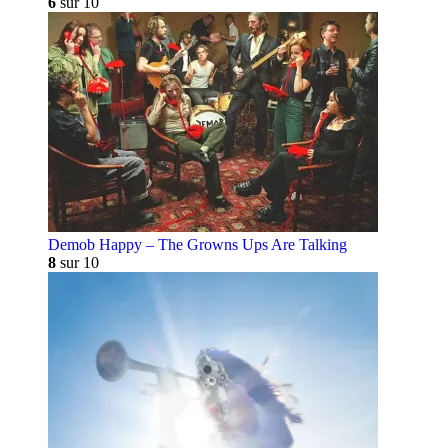
6
sur 10
Demob Happy – The Growns Ups Are Talking
8
sur 10