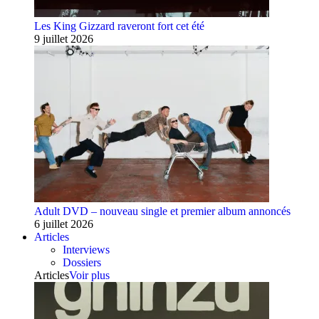
Les King Gizzard raveront fort cet été
9 juillet 2026
Adult DVD – nouveau single et premier album annoncés
6 juillet 2026
Articles
Interviews
Dossiers
Articles
Voir plus