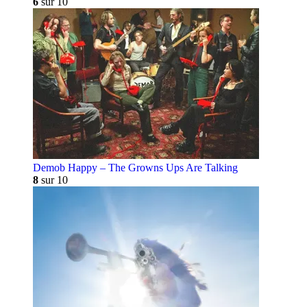
6
sur 10
Demob Happy – The Growns Ups Are Talking
8
sur 10