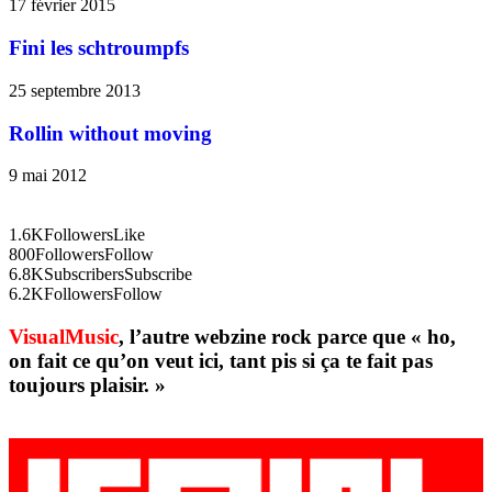
17 février 2015
Fini les schtroumpfs
25 septembre 2013
Rollin without moving
9 mai 2012
1.6K
Followers
Like
800
Followers
Follow
6.8K
Subscribers
Subscribe
6.2K
Followers
Follow
VisualMusic
, l’autre webzine rock parce que « ho,
on fait ce qu’on veut ici, tant pis si ça te fait pas
toujours plaisir. »