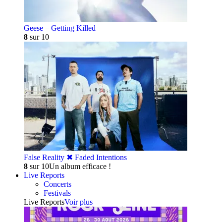
Geese – Getting Killed
8
sur 10
False Reality ✖︎ Faded Intentions
8
sur 10
Un album efficace !
Live Reports
Concerts
Festivals
Live Reports
Voir plus