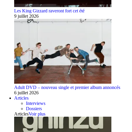
Les King Gizzard raveront fort cet été
9 juillet 2026
Adult DVD – nouveau single et premier album annoncés
6 juillet 2026
Articles
Interviews
Dossiers
Articles
Voir plus