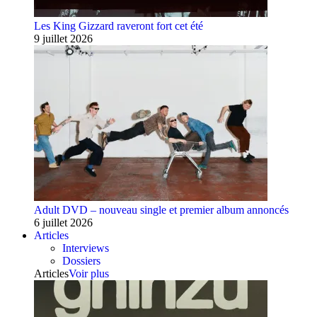
Les King Gizzard raveront fort cet été
9 juillet 2026
Adult DVD – nouveau single et premier album annoncés
6 juillet 2026
Articles
Interviews
Dossiers
Articles
Voir plus