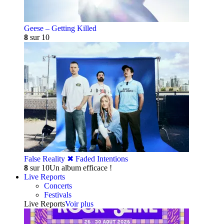
Geese – Getting Killed
8
sur 10
False Reality ✖︎ Faded Intentions
8
sur 10
Un album efficace !
Live Reports
Concerts
Festivals
Live Reports
Voir plus