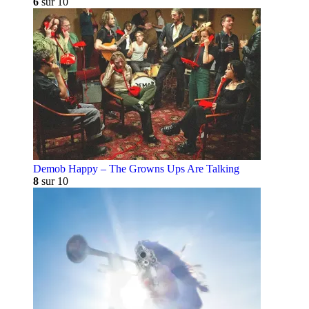
6
sur 10
Demob Happy – The Growns Ups Are Talking
8
sur 10