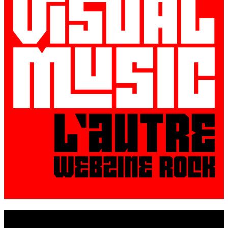
© VisualMusic - 2026