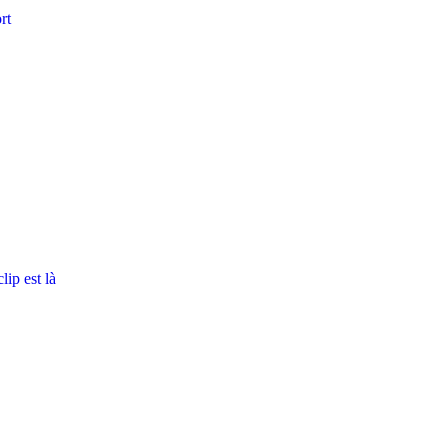
rt
ip est là