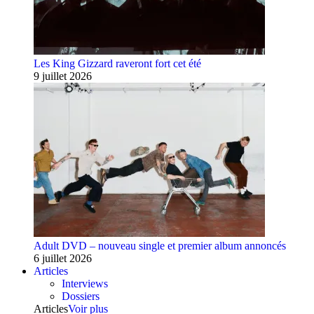
Les King Gizzard raveront fort cet été
9 juillet 2026
Adult DVD – nouveau single et premier album annoncés
6 juillet 2026
Articles
Interviews
Dossiers
Articles
Voir plus