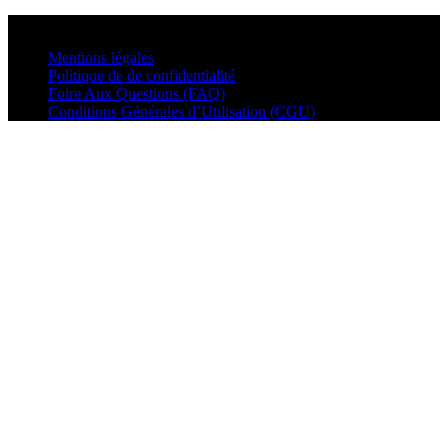
© VisualMusic - 2026
Mentions légales
Politique de de confidentialité
Foire Aux Questions (FAQ)
Conditions Générales d’Utilisation (CGU)