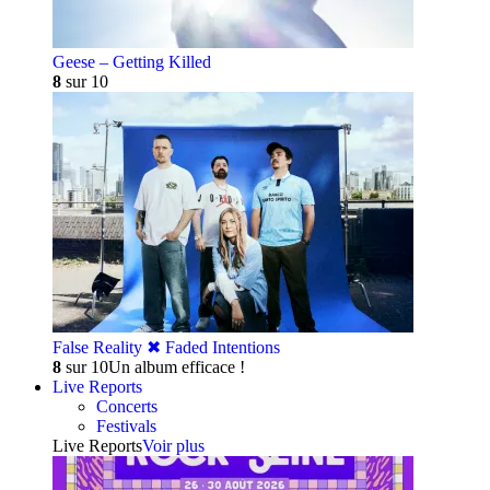
Geese – Getting Killed
8
sur 10
False Reality ✖︎ Faded Intentions
8
sur 10
Un album efficace !
Live Reports
Concerts
Festivals
Live Reports
Voir plus