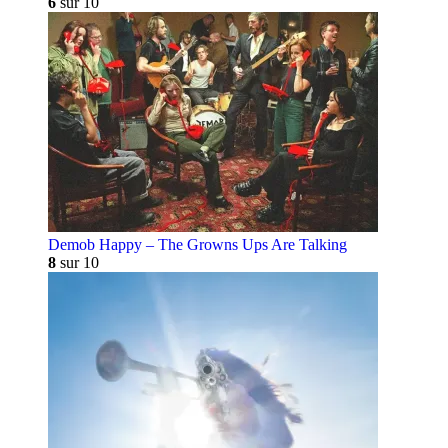
6
sur 10
Demob Happy – The Growns Ups Are Talking
8
sur 10