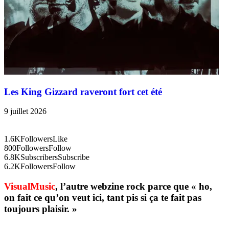
Les King Gizzard raveront fort cet été
9 juillet 2026
1.6K
Followers
Like
800
Followers
Follow
6.8K
Subscribers
Subscribe
6.2K
Followers
Follow
VisualMusic
, l’autre webzine rock parce que « ho,
on fait ce qu’on veut ici, tant pis si ça te fait pas
toujours plaisir. »