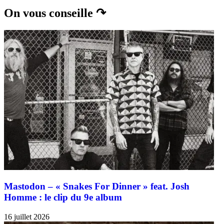
On vous conseille ↷
Mastodon – « Snakes For Dinner » feat. Josh
Homme : le clip du 9e album
16 juillet 2026