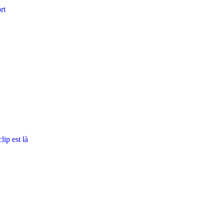
rt
ip est là