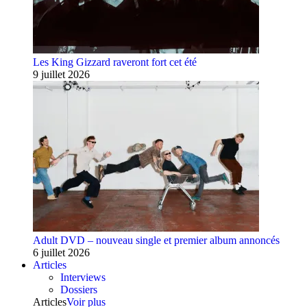
Les King Gizzard raveront fort cet été
9 juillet 2026
Adult DVD – nouveau single et premier album annoncés
6 juillet 2026
Articles
Interviews
Dossiers
Articles
Voir plus