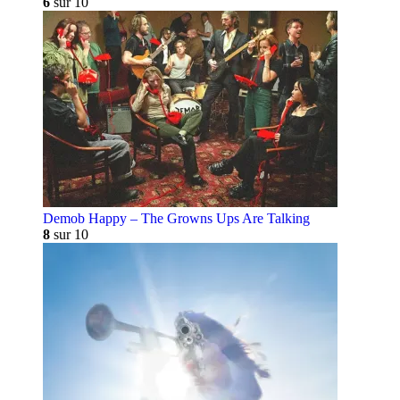
6
sur 10
Demob Happy – The Growns Ups Are Talking
8
sur 10