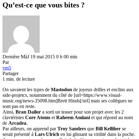
Qu’est-ce que vous bites ?
Dernière MàJ 19 mai 2015 0 h 00 min
Par
vm5
Partager
1 min. de lecture
On savaient les types de
Mastodon
de joyeux drilles et enclins aux
side-projetcs, notamment du côté de [url=https://www.visual-
music.org/news-35098.htm]Brett Hinds[/url] mais ses collègues ne
sont pas en reste.
Ainsi,
Bran Dailor
a sorti un teaser pour son projet avec les 2
claviéristes
Core Atoms
et
Raheem Amlani
et qui répond au nom
de
Arcadea
.
Par ailleurs, on apprend par
Troy Sanders
que
Bill Kelliher
se
serait présenté à
Lars Ulrich
en lui glissant sa virilité dans la poche.