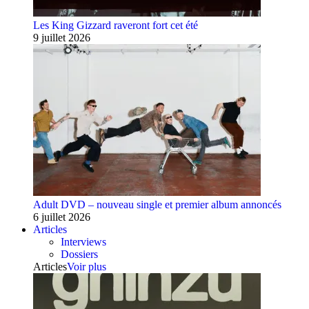
Les King Gizzard raveront fort cet été
9 juillet 2026
Adult DVD – nouveau single et premier album annoncés
6 juillet 2026
Articles
Interviews
Dossiers
Articles
Voir plus