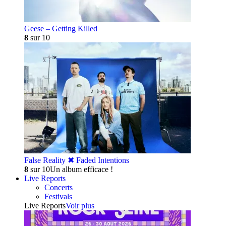
Geese – Getting Killed
8
sur 10
False Reality ✖︎ Faded Intentions
8
sur 10
Un album efficace !
Live Reports
Concerts
Festivals
Live Reports
Voir plus