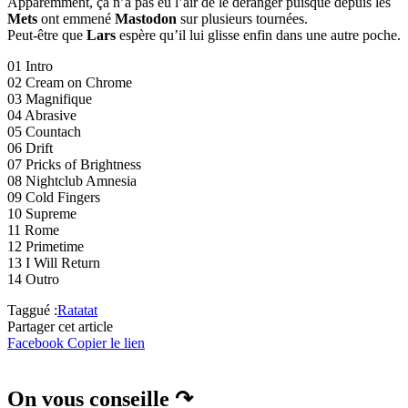
Apparemment, ça n’a pas eu l’air de le déranger puisque depuis les
Mets
ont emmené
Mastodon
sur plusieurs tournées.
Peut-être que
Lars
espère qu’il lui glisse enfin dans une autre poche.
01 Intro
02 Cream on Chrome
03 Magnifique
04 Abrasive
05 Countach
06 Drift
07 Pricks of Brightness
08 Nightclub Amnesia
09 Cold Fingers
10 Supreme
11 Rome
12 Primetime
13 I Will Return
14 Outro
Taggué :
Ratatat
Partager cet article
Facebook
Copier le lien
On vous conseille ↷