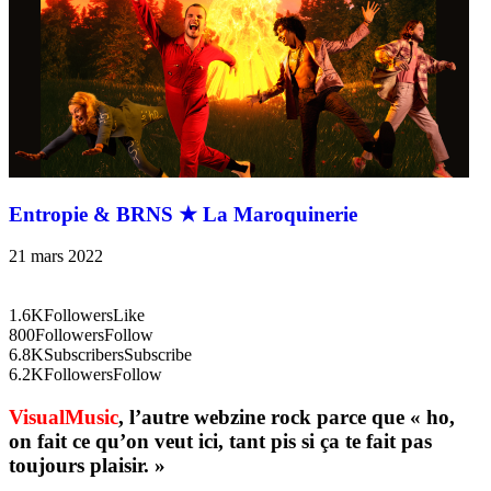
Entropie & BRNS ★ La Maroquinerie
21 mars 2022
1.6K
Followers
Like
800
Followers
Follow
6.8K
Subscribers
Subscribe
6.2K
Followers
Follow
VisualMusic
, l’autre webzine rock parce que « ho,
on fait ce qu’on veut ici, tant pis si ça te fait pas
toujours plaisir. »