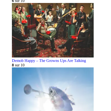
6
sur 10
Demob Happy – The Growns Ups Are Talking
8
sur 10