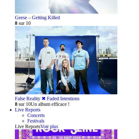
Geese – Getting Killed
8
sur 10
False Reality ✖︎ Faded Intentions
8
sur 10
Un album efficace !
Live Reports
Concerts
Festivals
Live Reports
Voir plus