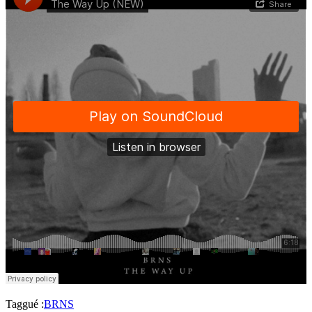
Taggué :
BRNS