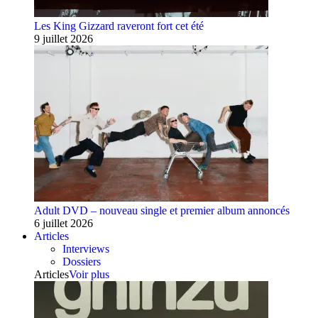
Les King Gizzard raveront fort cet été
9 juillet 2026
Adult DVD – nouveau single et premier album annoncés
6 juillet 2026
Articles
Interviews
Dossiers
Articles
Voir plus