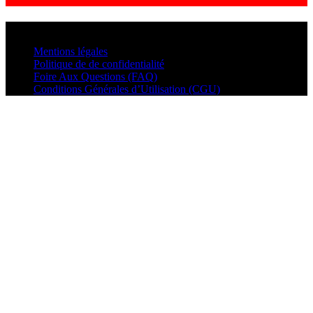
© VisualMusic - 2026
Mentions légales
Politique de de confidentialité
Foire Aux Questions (FAQ)
Conditions Générales d’Utilisation (CGU)