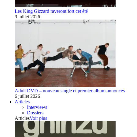
Les King Gizzard raveront fort cet été
9 juillet 2026
Adult DVD – nouveau single et premier album annoncés
6 juillet 2026
Articles
Interviews
Dossiers
Articles
Voir plus