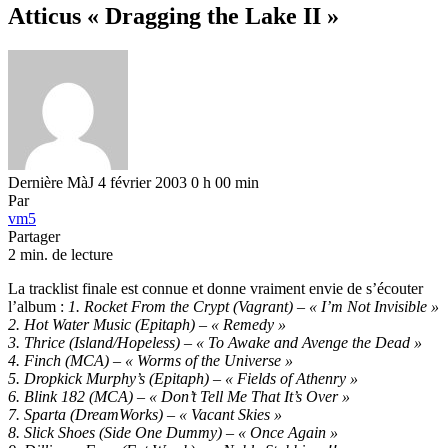
Atticus « Dragging the Lake II »
Dernière MàJ 4 février 2003 0 h 00 min
Par
vm5
Partager
2 min. de lecture
La tracklist finale est connue et donne vraiment envie de s’écouter
l’album :
1. Rocket From the Crypt (Vagrant) – « I’m Not Invisible »
2. Hot Water Music (Epitaph) – « Remedy »
3. Thrice (Island/Hopeless) – « To Awake and Avenge the Dead »
4. Finch (MCA) – « Worms of the Universe »
5. Dropkick Murphy’s (Epitaph) – « Fields of Athenry »
6. Blink 182 (MCA) – « Don’t Tell Me That It’s Over »
7. Sparta (DreamWorks) – « Vacant Skies »
8. Slick Shoes (Side One Dummy) – « Once Again »