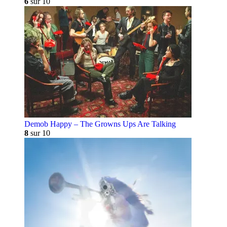
6
sur 10
Demob Happy – The Growns Ups Are Talking
8
sur 10