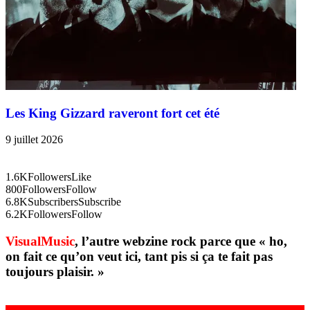
Les King Gizzard raveront fort cet été
9 juillet 2026
1.6K
Followers
Like
800
Followers
Follow
6.8K
Subscribers
Subscribe
6.2K
Followers
Follow
VisualMusic
, l’autre webzine rock parce que « ho,
on fait ce qu’on veut ici, tant pis si ça te fait pas
toujours plaisir. »