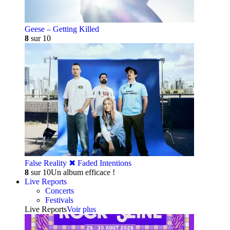
Geese – Getting Killed
8
sur 10
False Reality ✖︎ Faded Intentions
8
sur 10
Un album efficace !
Live Reports
Concerts
Festivals
Live Reports
Voir plus