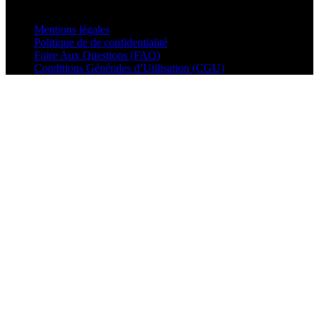
© VisualMusic - 2026
Mentions légales
Politique de de confidentialité
Foire Aux Questions (FAQ)
Conditions Générales d’Utilisation (CGU)