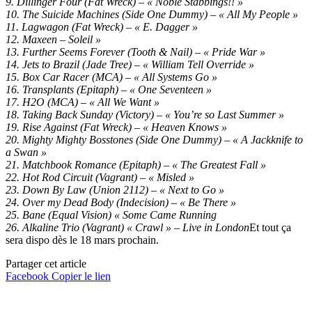
9. Dillinger Four (Fat Wreck) – « Noble Stabbings!! »
10. The Suicide Machines (Side One Dummy) – « All My People »
11. Lagwagon (Fat Wreck) – « E. Dagger »
12. Maxeen – Soleil »
13. Further Seems Forever (Tooth & Nail) – « Pride War »
14. Jets to Brazil (Jade Tree) – « William Tell Override »
15. Box Car Racer (MCA) – « All Systems Go »
16. Transplants (Epitaph) – « One Seventeen »
17. H2O (MCA) – « All We Want »
18. Taking Back Sunday (Victory) – « You’re so Last Summer »
19. Rise Against (Fat Wreck) – « Heaven Knows »
20. Mighty Mighty Bosstones (Side One Dummy) – « A Jackknife to
a Swan »
21. Matchbook Romance (Epitaph) – « The Greatest Fall »
22. Hot Rod Circuit (Vagrant) – « Misled »
23. Down By Law (Union 2112) – « Next to Go »
24. Over my Dead Body (Indecision) – « Be There »
25. Bane (Equal Vision) « Some Came Running
26. Alkaline Trio (Vagrant) « Crawl » – Live in London
Et tout ça
sera dispo dès le 18 mars prochain.
Partager cet article
Facebook
Copier le lien