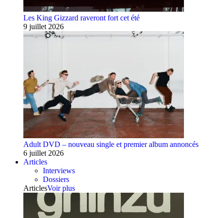
Les King Gizzard raveront fort cet été
9 juillet 2026
Adult DVD – nouveau single et premier album annoncés
6 juillet 2026
Articles
Interviews
Dossiers
Articles
Voir plus