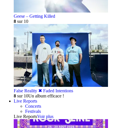
Geese – Getting Killed
8
sur 10
False Reality ✖︎ Faded Intentions
8
sur 10
Un album efficace !
Live Reports
Concerts
Festivals
Live Reports
Voir plus