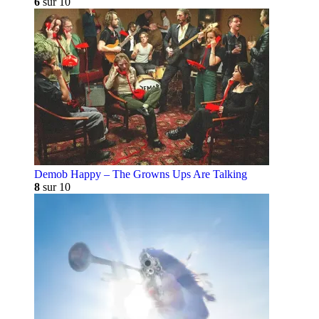
6
sur 10
Demob Happy – The Growns Ups Are Talking
8
sur 10