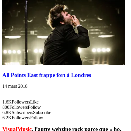
All Points East frappe fort à Londres
14 mars 2018
1.6K
Followers
Like
800
Followers
Follow
6.8K
Subscribers
Subscribe
6.2K
Followers
Follow
VisualMusic
, l’autre webzine rock parce que « ho,