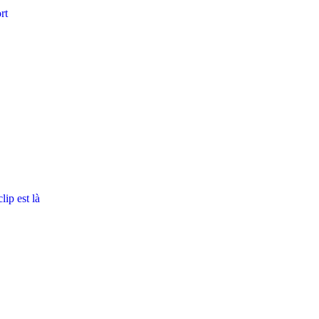
rt
ip est là