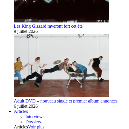
Les King Gizzard raveront fort cet été
9 juillet 2026
Adult DVD – nouveau single et premier album annoncés
6 juillet 2026
Articles
Interviews
Dossiers
Articles
Voir plus