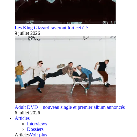
Les King Gizzard raveront fort cet été
9 juillet 2026
Adult DVD – nouveau single et premier album annoncés
6 juillet 2026
Articles
Interviews
Dossiers
Articles
Voir plus