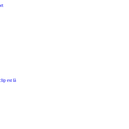
rt
ip est là