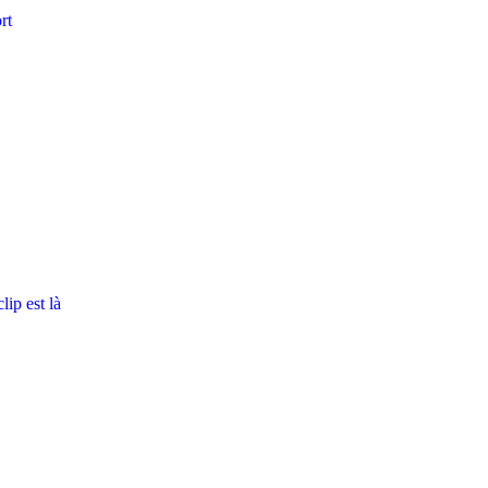
rt
ip est là