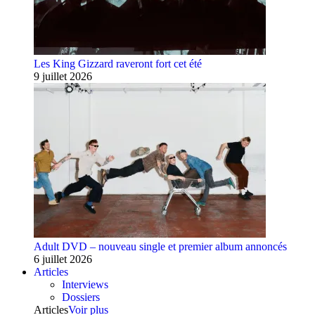
Les King Gizzard raveront fort cet été
9 juillet 2026
Adult DVD – nouveau single et premier album annoncés
6 juillet 2026
Articles
Interviews
Dossiers
Articles
Voir plus