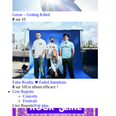
Geese – Getting Killed
8
sur 10
False Reality ✖︎ Faded Intentions
8
sur 10
Un album efficace !
Live Reports
Concerts
Festivals
Live Reports
Voir plus