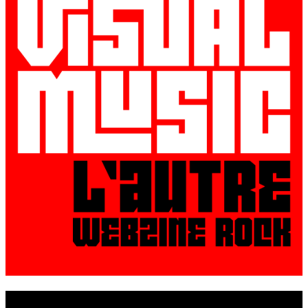
© VisualMusic - 2026