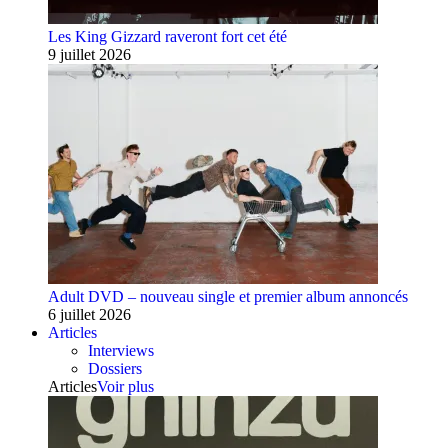
Les King Gizzard raveront fort cet été
9 juillet 2026
Adult DVD – nouveau single et premier album annoncés
6 juillet 2026
Articles
Interviews
Dossiers
Articles
Voir plus