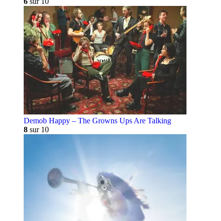
6
sur 10
Demob Happy – The Growns Ups Are Talking
8
sur 10