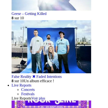
Geese – Getting Killed
8
sur 10
False Reality ✖︎ Faded Intentions
8
sur 10
Un album efficace !
Live Reports
Concerts
Festivals
Live Reports
Voir plus