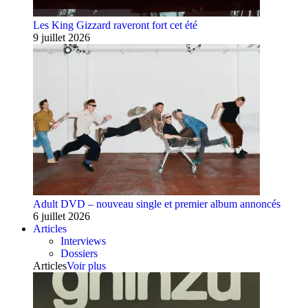
Les King Gizzard raveront fort cet été
9 juillet 2026
Adult DVD – nouveau single et premier album annoncés
6 juillet 2026
Articles
Interviews
Dossiers
Articles
Voir plus