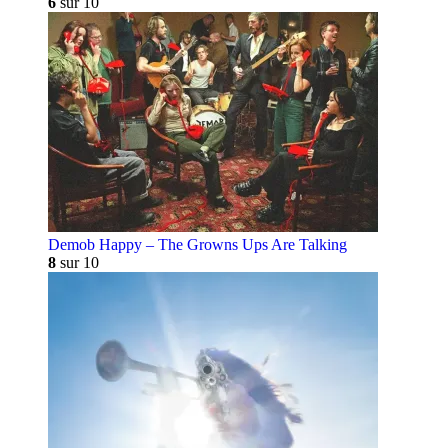
6
sur 10
Demob Happy – The Growns Ups Are Talking
8
sur 10