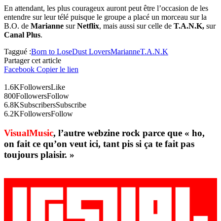
En attendant, les plus courageux auront peut être l’occasion de les
entendre sur leur télé puisque le groupe a placé un morceau sur la
B.O. de
Marianne
sur
Netflix
, mais aussi sur celle de
T.A.N.K,
sur
Canal Plus
.
Taggué :
Born to Lose
Dust Lovers
Marianne
T.A.N.K
Partager cet article
Facebook
Copier le lien
1.6K
Followers
Like
800
Followers
Follow
6.8K
Subscribers
Subscribe
6.2K
Followers
Follow
VisualMusic
, l’autre webzine rock parce que « ho,
on fait ce qu’on veut ici, tant pis si ça te fait pas
toujours plaisir. »