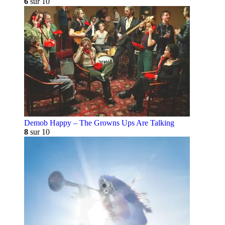
6
sur 10
Demob Happy – The Growns Ups Are Talking
8
sur 10