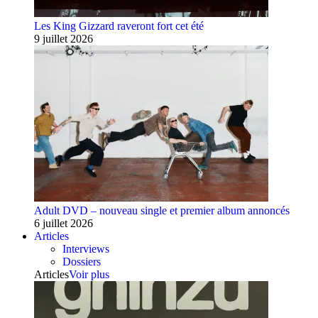
Les King Gizzard raveront fort cet été
9 juillet 2026
Adult DVD – nouveau single et premier album annoncés
6 juillet 2026
Articles
Interviews
Dossiers
Articles
Voir plus