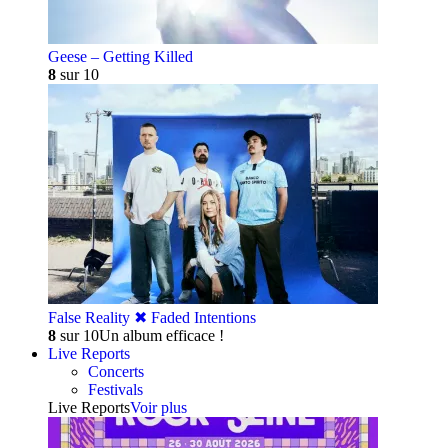
Geese – Getting Killed
8
sur 10
False Reality ✖︎ Faded Intentions
8
sur 10
Un album efficace !
Live Reports
Concerts
Festivals
Live Reports
Voir plus