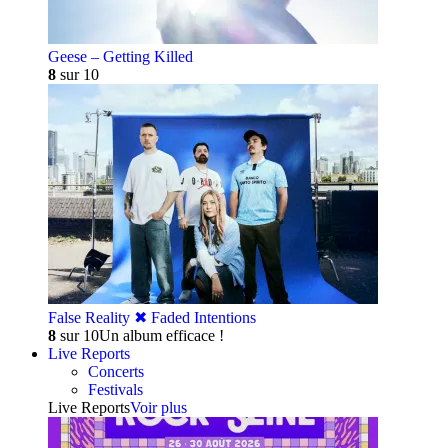
Geese – Getting Killed
8
sur 10
False Reality ✖︎ Faded Intentions
8
sur 10
Un album efficace !
Live Reports
Concerts
Festivals
Live Reports
Voir plus