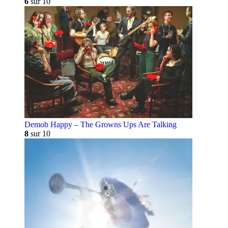
6
sur 10
Demob Happy – The Growns Ups Are Talking
8
sur 10