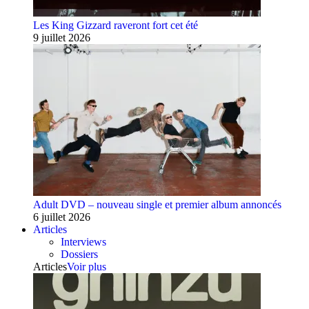
Les King Gizzard raveront fort cet été
9 juillet 2026
Adult DVD – nouveau single et premier album annoncés
6 juillet 2026
Articles
Interviews
Dossiers
Articles
Voir plus