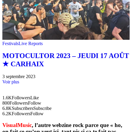
Festivals
Live Reports
MOTOCULTOR 2023 – JEUDI 17 AOÛT
★ CARHAIX
3 septembre 2023
Voir plus
1.6K
Followers
Like
800
Followers
Follow
6.8K
Subscribers
Subscribe
6.2K
Followers
Follow
VisualMusic
, l’autre webzine rock parce que « ho,
on fait ce qu’on veut ici, tant pis si ça te fait pas