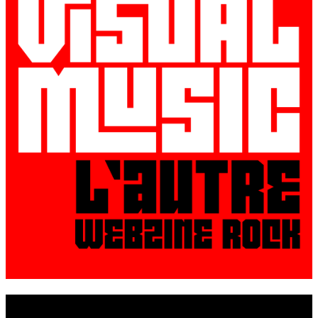
© VisualMusic - 2026