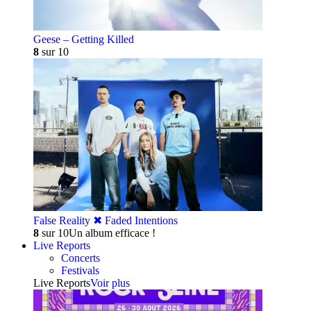
Geese – Getting Killed
8
sur 10
False Reality ✖︎ Faded Intentions
8
sur 10
Un album efficace !
Live Reports
Concerts
Festivals
Live Reports
Voir plus