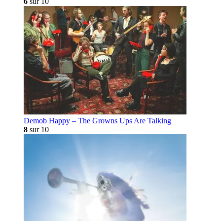
6
sur 10
Demob Happy – The Growns Ups Are Talking
8
sur 10