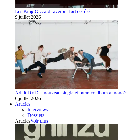
Les King Gizzard raveront fort cet été
9 juillet 2026
Adult DVD – nouveau single et premier album annoncés
6 juillet 2026
Articles
Interviews
Dossiers
Articles
Voir plus