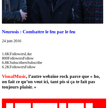
Neurosis : Combattre le feu par le feu
24 juin 2016
1.6K
Followers
Like
800
Followers
Follow
6.8K
Subscribers
Subscribe
6.2K
Followers
Follow
VisualMusic
, l’autre webzine rock parce que « ho,
on fait ce qu’on veut ici, tant pis si ça te fait pas
toujours plaisir. »