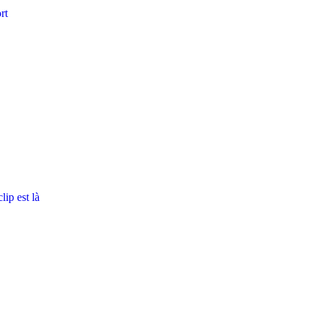
rt
ip est là