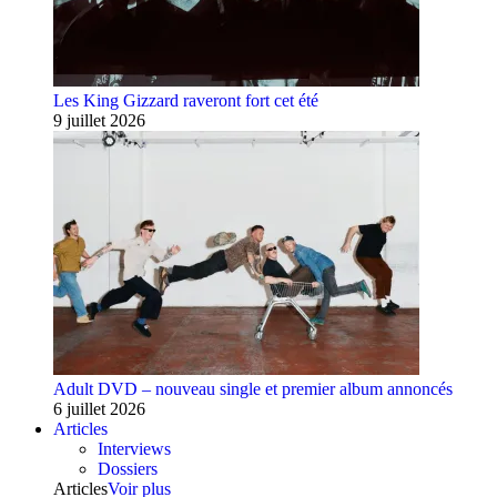
Les King Gizzard raveront fort cet été
9 juillet 2026
Adult DVD – nouveau single et premier album annoncés
6 juillet 2026
Articles
Interviews
Dossiers
Articles
Voir plus