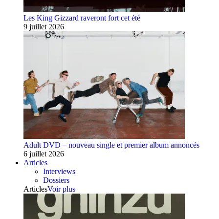
Les King Gizzard raveront fort cet été
9 juillet 2026
Adult DVD – nouveau single et premier album annoncés
6 juillet 2026
Articles
Interviews
Dossiers
Articles
Voir plus