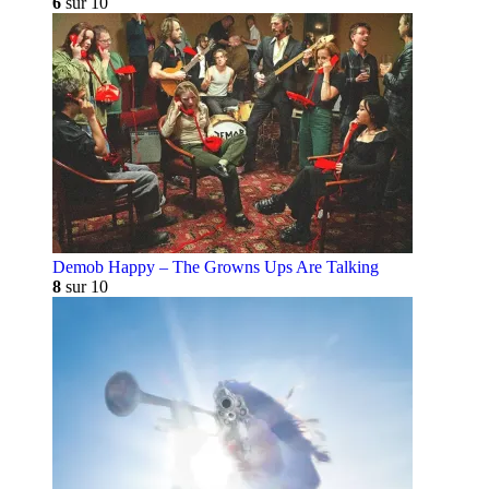
6
sur 10
Demob Happy – The Growns Ups Are Talking
8
sur 10