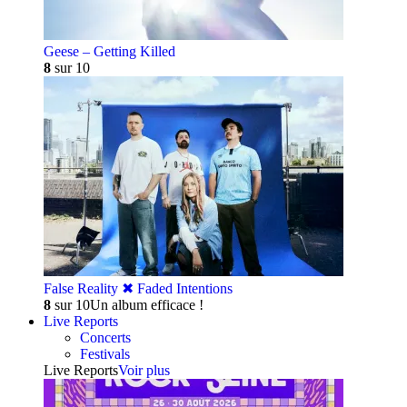
Geese – Getting Killed
8
sur 10
False Reality ✖︎ Faded Intentions
8
sur 10
Un album efficace !
Live Reports
Concerts
Festivals
Live Reports
Voir plus