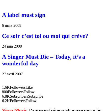
A label must sign
6 mars 2009
Ce soir c’est toi ou moi qui crève?
24 juin 2008
A Singer Must Die – Today, it’s a
wonderful day
27 avril 2007
1.6K
Followers
Like
800
Followers
Follow
6.8K
Subscribers
Subscribe
6.2K
Followers
Follow
VisualMusic
, l’autre webzine rock parce que « ho,