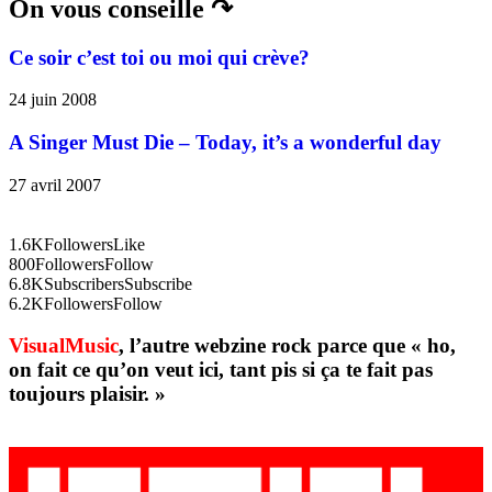
On vous conseille ↷
Ce soir c’est toi ou moi qui crève?
24 juin 2008
A Singer Must Die – Today, it’s a wonderful day
27 avril 2007
1.6K
Followers
Like
800
Followers
Follow
6.8K
Subscribers
Subscribe
6.2K
Followers
Follow
VisualMusic
, l’autre webzine rock parce que « ho,
on fait ce qu’on veut ici, tant pis si ça te fait pas
toujours plaisir. »