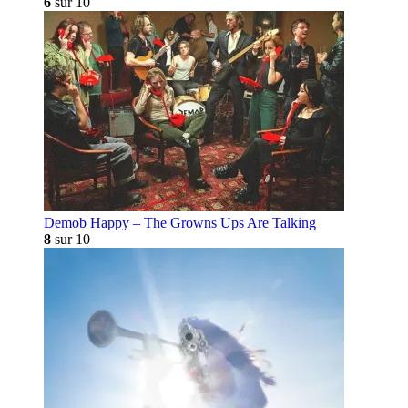
6
sur 10
Demob Happy – The Growns Ups Are Talking
8
sur 10