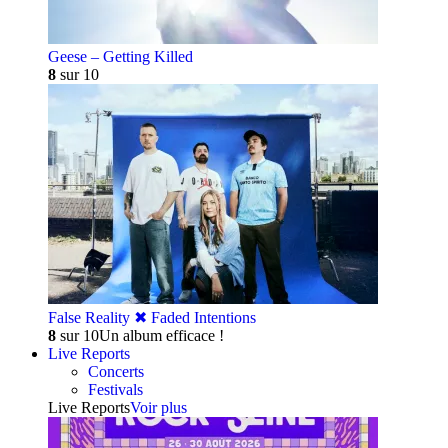
Geese – Getting Killed
8
sur 10
False Reality ✖︎ Faded Intentions
8
sur 10
Un album efficace !
Live Reports
Concerts
Festivals
Live Reports
Voir plus