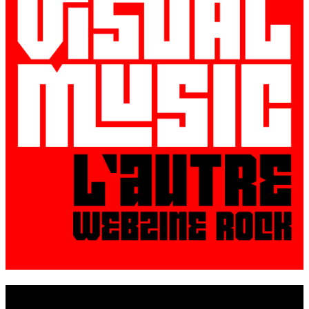
© VisualMusic - 2026