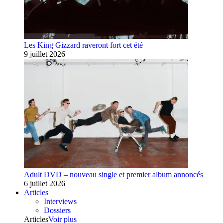
Les King Gizzard raveront fort cet été
9 juillet 2026
Adult DVD – nouveau single et premier album annoncés
6 juillet 2026
Articles
Interviews
Dossiers
Articles
Voir plus