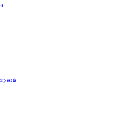
rt
ip est là