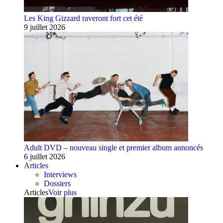
Les King Gizzard raveront fort cet été
9 juillet 2026
Adult DVD – nouveau single et premier album annoncés
6 juillet 2026
Articles
Interviews
Dossiers
Articles
Voir plus