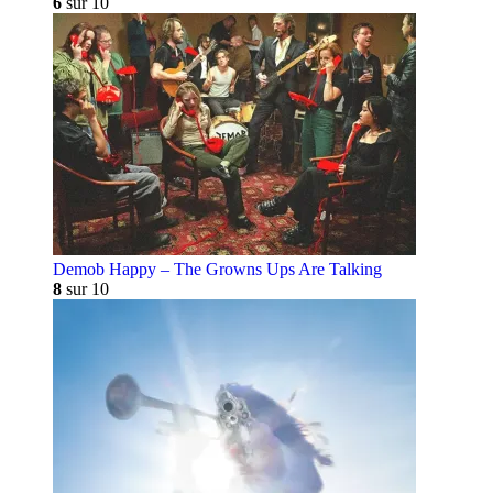
6
sur 10
Demob Happy – The Growns Ups Are Talking
8
sur 10