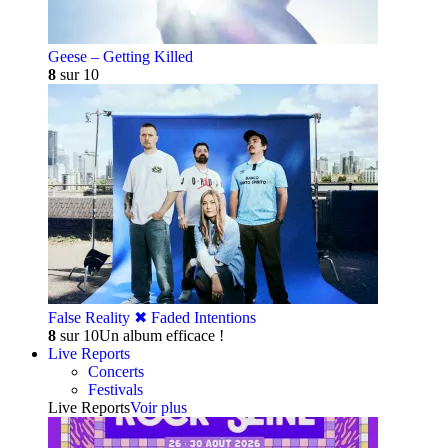
Geese – Getting Killed
8
sur 10
False Reality ✖︎ Faded Intentions
8
sur 10
Un album efficace !
Live Reports
Concerts
Festivals
Live Reports
Voir plus