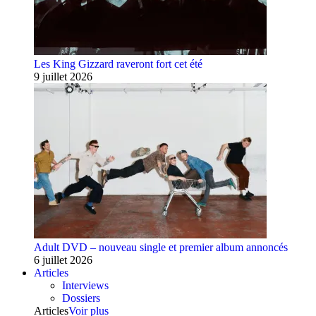
Les King Gizzard raveront fort cet été
9 juillet 2026
Adult DVD – nouveau single et premier album annoncés
6 juillet 2026
Articles
Interviews
Dossiers
Articles
Voir plus