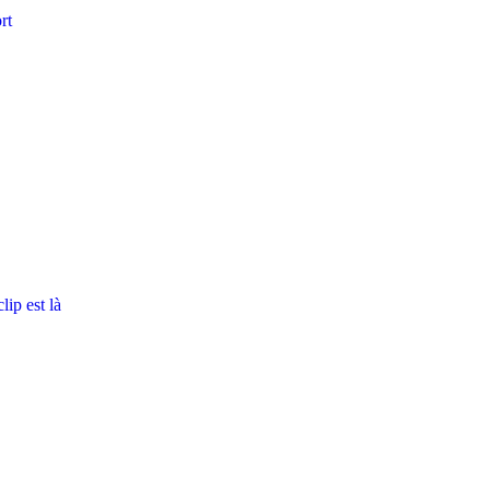
rt
ip est là