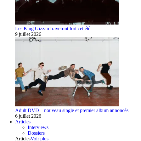
Les King Gizzard raveront fort cet été
9 juillet 2026
Adult DVD – nouveau single et premier album annoncés
6 juillet 2026
Articles
Interviews
Dossiers
Articles
Voir plus