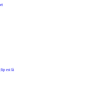
rt
ip est là