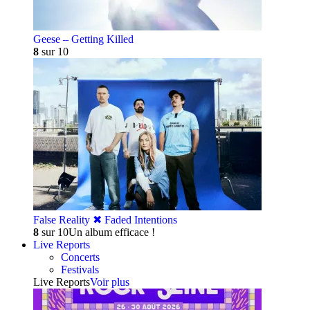
Geese – Getting Killed
8
sur 10
False Reality ✖︎ Faded Intentions
8
sur 10
Un album efficace !
Live Reports
Concerts
Festivals
Live Reports
Voir plus