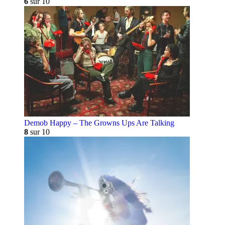
6
sur 10
Demob Happy – The Growns Ups Are Talking
8
sur 10