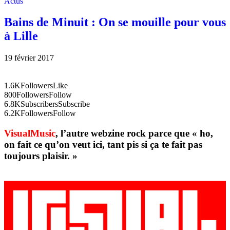
Actus
Bains de Minuit : On se mouille pour vous
à Lille
19 février 2017
1.6K
Followers
Like
800
Followers
Follow
6.8K
Subscribers
Subscribe
6.2K
Followers
Follow
VisualMusic
, l’autre webzine rock parce que « ho,
on fait ce qu’on veut ici, tant pis si ça te fait pas
toujours plaisir. »