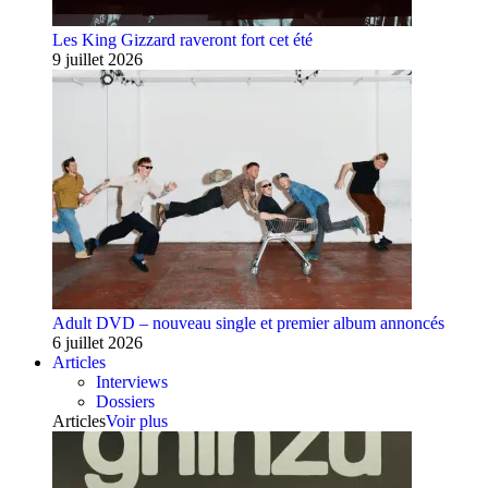
Les King Gizzard raveront fort cet été
9 juillet 2026
Adult DVD – nouveau single et premier album annoncés
6 juillet 2026
Articles
Interviews
Dossiers
Articles
Voir plus