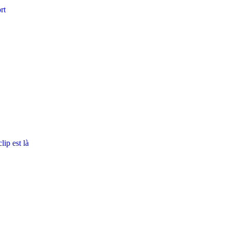
rt
ip est là