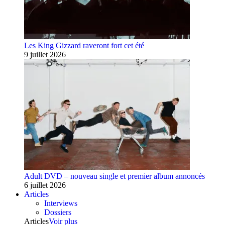
Les King Gizzard raveront fort cet été
9 juillet 2026
Adult DVD – nouveau single et premier album annoncés
6 juillet 2026
Articles
Interviews
Dossiers
Articles
Voir plus