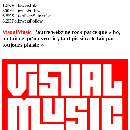
1.6K
Followers
Like
800
Followers
Follow
6.8K
Subscribers
Subscribe
6.2K
Followers
Follow
VisualMusic
, l’autre webzine rock parce que « ho,
on fait ce qu’on veut ici, tant pis si ça te fait pas
toujours plaisir. »