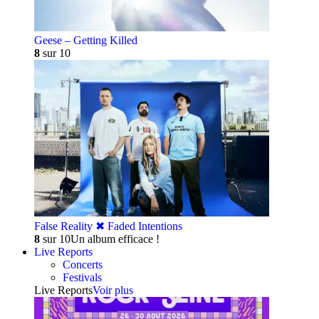
Geese – Getting Killed
8
sur 10
False Reality ✖︎ Faded Intentions
8
sur 10
Un album efficace !
Live Reports
Concerts
Festivals
Live Reports
Voir plus