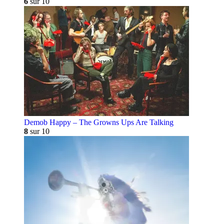
6
sur 10
Demob Happy – The Growns Ups Are Talking
8
sur 10