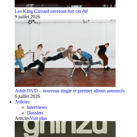
Les King Gizzard raveront fort cet été
9 juillet 2026
Adult DVD – nouveau single et premier album annoncés
6 juillet 2026
Articles
Interviews
Dossiers
Articles
Voir plus