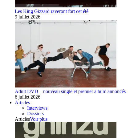
Les King Gizzard raveront fort cet été
9 juillet 2026
Adult DVD – nouveau single et premier album annoncés
6 juillet 2026
Articles
Interviews
Dossiers
Articles
Voir plus