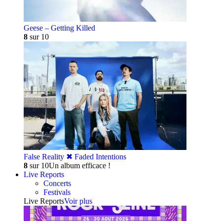
Geese – Getting Killed
8
sur 10
False Reality ✖︎ Faded Intentions
8
sur 10
Un album efficace !
Live Reports
Concerts
Festivals
Live Reports
Voir plus