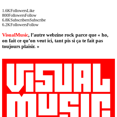
1.6K
Followers
Like
800
Followers
Follow
6.8K
Subscribers
Subscribe
6.2K
Followers
Follow
VisualMusic
, l’autre webzine rock parce que « ho,
on fait ce qu’on veut ici, tant pis si ça te fait pas
toujours plaisir. »