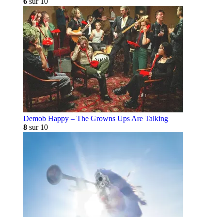
6
sur 10
Demob Happy – The Growns Ups Are Talking
8
sur 10