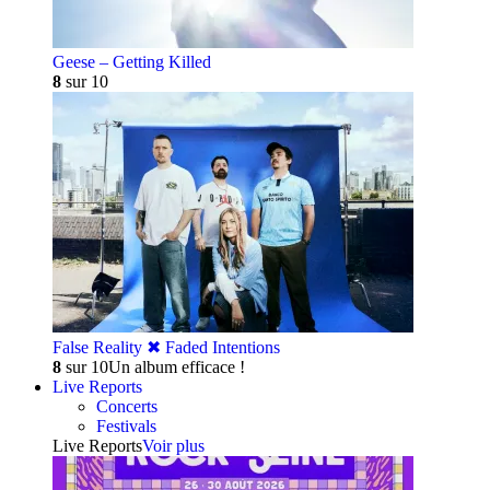
Geese – Getting Killed
8
sur 10
False Reality ✖︎ Faded Intentions
8
sur 10
Un album efficace !
Live Reports
Concerts
Festivals
Live Reports
Voir plus