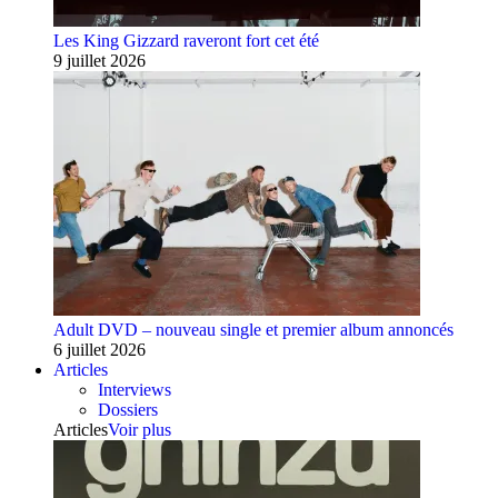
Les King Gizzard raveront fort cet été
9 juillet 2026
Adult DVD – nouveau single et premier album annoncés
6 juillet 2026
Articles
Interviews
Dossiers
Articles
Voir plus