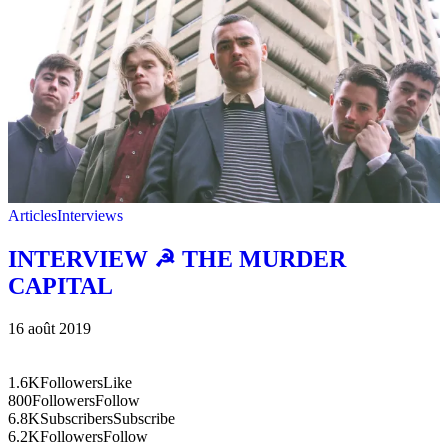
Articles
Interviews
INTERVIEW ☭ THE MURDER
CAPITAL
16 août 2019
1.6K
Followers
Like
800
Followers
Follow
6.8K
Subscribers
Subscribe
6.2K
Followers
Follow