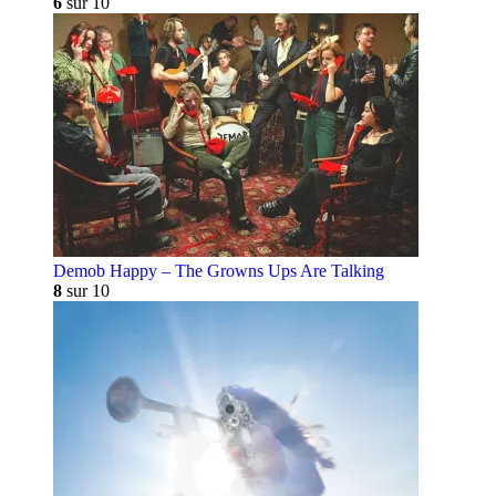
6
sur 10
Demob Happy – The Growns Ups Are Talking
8
sur 10