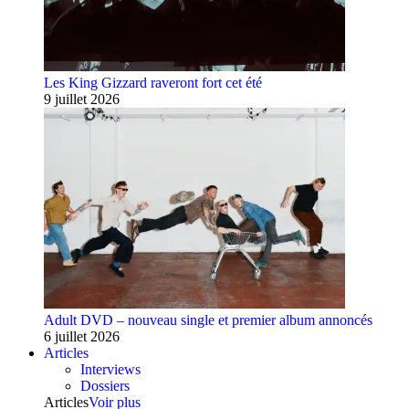
Les King Gizzard raveront fort cet été
9 juillet 2026
Adult DVD – nouveau single et premier album annoncés
6 juillet 2026
Articles
Interviews
Dossiers
Articles
Voir plus