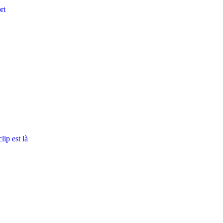
rt
ip est là