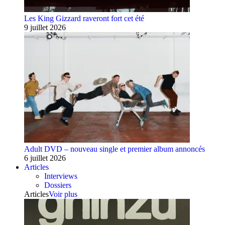
Les King Gizzard raveront fort cet été
9 juillet 2026
Adult DVD – nouveau single et premier album annoncés
6 juillet 2026
Articles
Interviews
Dossiers
Articles
Voir plus