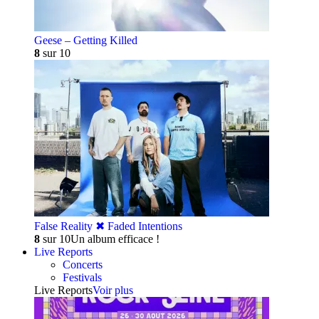
Geese – Getting Killed
8
sur 10
False Reality ✖︎ Faded Intentions
8
sur 10
Un album efficace !
Live Reports
Concerts
Festivals
Live Reports
Voir plus