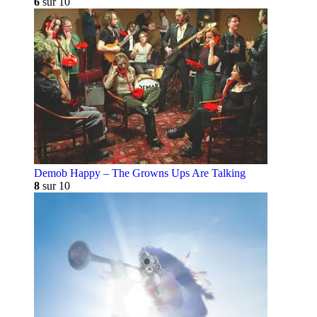
6
sur 10
Demob Happy – The Growns Ups Are Talking
8
sur 10