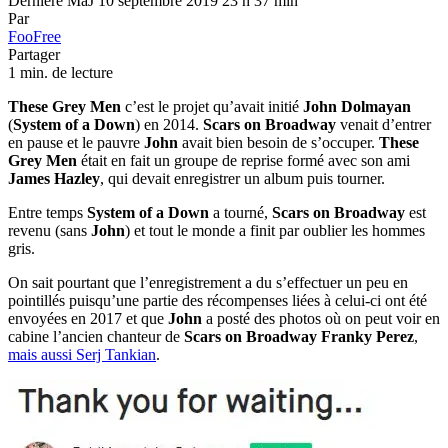
Dernière MàJ 10 septembre 2019 23 h 37 min
Par
FooFree
Partager
1 min. de lecture
These Grey Men
c’est le projet qu’avait initié
John Dolmayan
(
System of a Down
) en 2014.
Scars on Broadway
venait d’entrer
en pause et le pauvre
John
avait bien besoin de s’occuper.
These
Grey Men
était en fait un groupe de reprise formé avec son ami
James Hazley
, qui devait enregistrer un album puis tourner.
Entre temps
System of a Down
a tourné,
Scars on Broadway
est
revenu (sans
John
) et tout le monde a finit par oublier les hommes
gris.
On sait pourtant que l’enregistrement a du s’effectuer un peu en
pointillés puisqu’une partie des récompenses liées à celui-ci ont été
envoyées en 2017 et que
John
a posté des photos où on peut voir en
cabine l’ancien chanteur de
Scars on Broadway
Franky Perez
,
mais aussi Serj Tankian
.