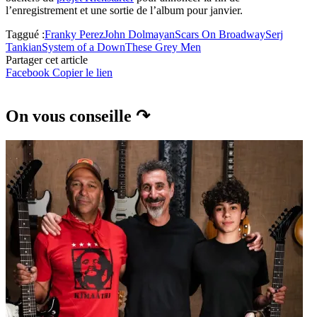
l’enregistrement et une sortie de l’album pour janvier.
Taggué :
Franky Perez
John Dolmayan
Scars On Broadway
Serj
Tankian
System of a Down
These Grey Men
Partager cet article
Facebook
Copier le lien
On vous conseille ↷