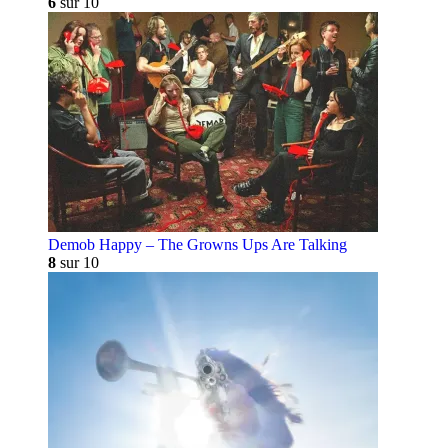
6
sur 10
Demob Happy – The Growns Ups Are Talking
8
sur 10