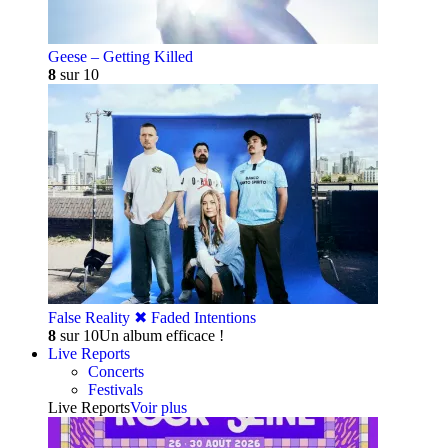
Geese – Getting Killed
8
sur 10
False Reality ✖︎ Faded Intentions
8
sur 10
Un album efficace !
Live Reports
Concerts
Festivals
Live Reports
Voir plus