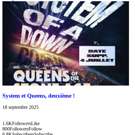
System et Queens, deuxième !
18 septembre 2025
1.6K
Followers
Like
800
Followers
Follow
6.8K
Subscribers
Subscribe