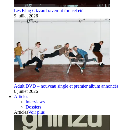
Les King Gizzard raveront fort cet été
9 juillet 2026
Adult DVD – nouveau single et premier album annoncés
6 juillet 2026
Articles
Interviews
Dossiers
Articles
Voir plus