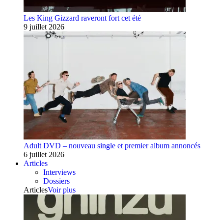
Les King Gizzard raveront fort cet été
9 juillet 2026
Adult DVD – nouveau single et premier album annoncés
6 juillet 2026
Articles
Interviews
Dossiers
Articles
Voir plus