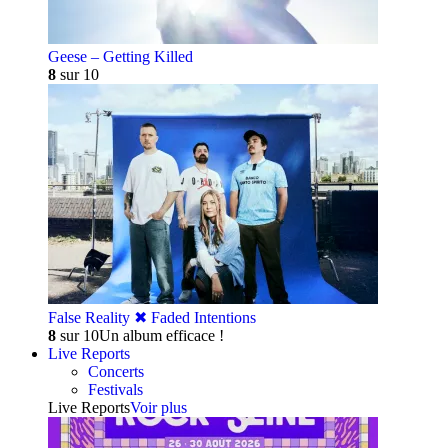
Geese – Getting Killed
8
sur 10
False Reality ✖︎ Faded Intentions
8
sur 10
Un album efficace !
Live Reports
Concerts
Festivals
Live Reports
Voir plus