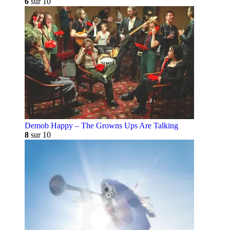
6
sur 10
Demob Happy – The Growns Ups Are Talking
8
sur 10