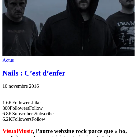
Actus
Nails : C’est d’enfer
10 novembre 2016
1.6K
Followers
Like
800
Followers
Follow
6.8K
Subscribers
Subscribe
6.2K
Followers
Follow
VisualMusic
, l’autre webzine rock parce que « ho,