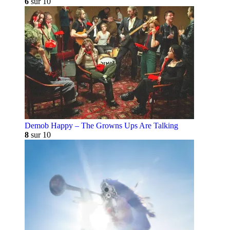
6
sur 10
Demob Happy – The Growns Ups Are Talking
8
sur 10