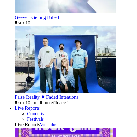
Geese – Getting Killed
8
sur 10
False Reality ✖︎ Faded Intentions
8
sur 10
Un album efficace !
Live Reports
Concerts
Festivals
Live Reports
Voir plus