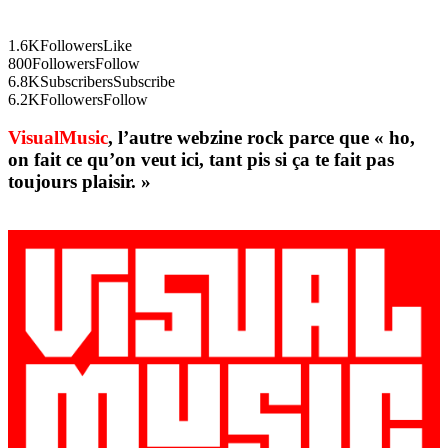
1.6K
Followers
Like
800
Followers
Follow
6.8K
Subscribers
Subscribe
6.2K
Followers
Follow
VisualMusic
, l’autre webzine rock parce que « ho,
on fait ce qu’on veut ici, tant pis si ça te fait pas
toujours plaisir. »