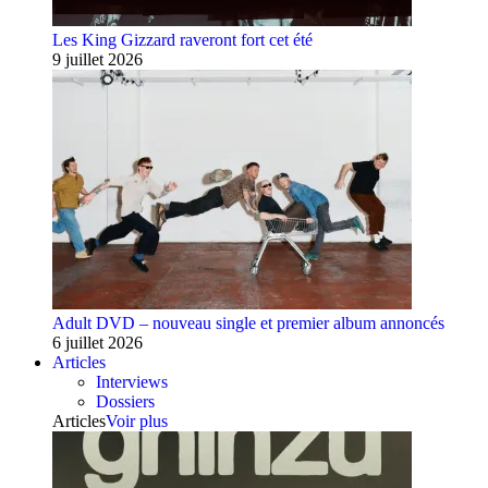
Les King Gizzard raveront fort cet été
9 juillet 2026
Adult DVD – nouveau single et premier album annoncés
6 juillet 2026
Articles
Interviews
Dossiers
Articles
Voir plus