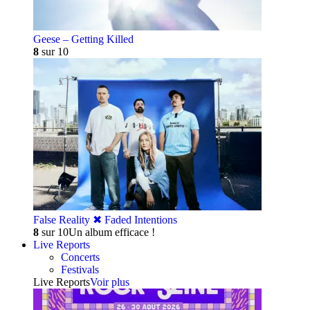
Geese – Getting Killed
8
sur 10
False Reality ✖︎ Faded Intentions
8
sur 10
Un album efficace !
Live Reports
Concerts
Festivals
Live Reports
Voir plus