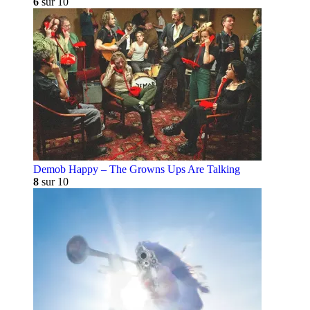
6
sur 10
Demob Happy – The Growns Ups Are Talking
8
sur 10