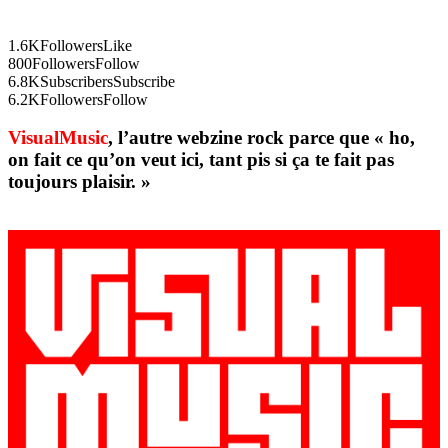
1.6K
Followers
Like
800
Followers
Follow
6.8K
Subscribers
Subscribe
6.2K
Followers
Follow
VisualMusic
, l’autre webzine rock parce que « ho,
on fait ce qu’on veut ici, tant pis si ça te fait pas
toujours plaisir. »