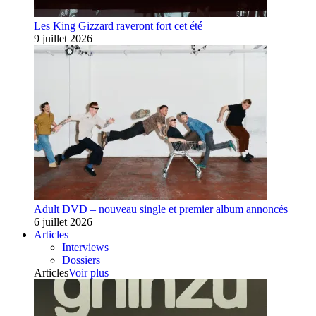
Les King Gizzard raveront fort cet été
9 juillet 2026
Adult DVD – nouveau single et premier album annoncés
6 juillet 2026
Articles
Interviews
Dossiers
Articles
Voir plus