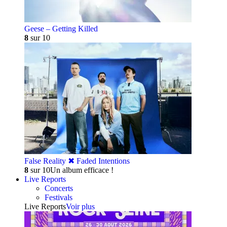
Geese – Getting Killed
8
sur 10
False Reality ✖︎ Faded Intentions
8
sur 10
Un album efficace !
Live Reports
Concerts
Festivals
Live Reports
Voir plus