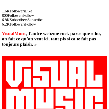
1.6K
Followers
Like
800
Followers
Follow
6.8K
Subscribers
Subscribe
6.2K
Followers
Follow
VisualMusic
, l’autre webzine rock parce que « ho,
on fait ce qu’on veut ici, tant pis si ça te fait pas
toujours plaisir. »