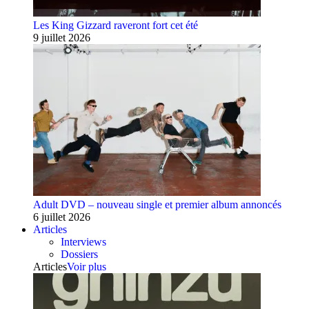
Les King Gizzard raveront fort cet été
9 juillet 2026
Adult DVD – nouveau single et premier album annoncés
6 juillet 2026
Articles
Interviews
Dossiers
Articles
Voir plus